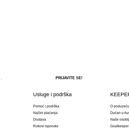
Usluge i podrška
KEEPER
Pomoć i podrška
O poduzeć
Načini plaćanja
Dućan u Aust
Dostava
Naše osobl
Rokovi isporuke
Goalkeeper