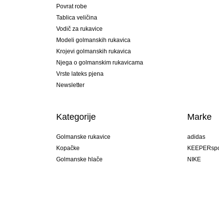
Povrat robe
Tablica veličina
Vodič za rukavice
Modeli golmanskih rukavica
Krojevi golmanskih rukavica
Njega o golmanskim rukavicama
Vrste lateks pjena
Newsletter
Kategorije
Marke
Golmanske rukavice
adidas
Kopačke
KEEPERspo
Golmanske hlače
NIKE
Golmanski dresovi
Puma
Golmanske podhlače
REUSCH
Sells Goal
uhlsport
Elite Sport