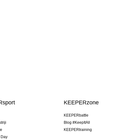
sport
KEEPERzone
u
KEEPERbattle
riji
Blog #KeepItAll
je
KEEPERtraining
 Day