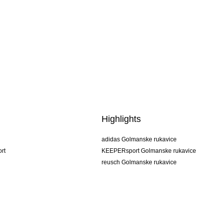
Highlights
adidas Golmanske rukavice
rt
KEEPERsport Golmanske rukavice
reusch Golmanske rukavice
uhlsport Golmanske rukavice
rehab Golmanske rukavice
keeper
NIKE Golmanske rukavice
PUMA Golmanske rukavice
SELLS Golmanske rukavice