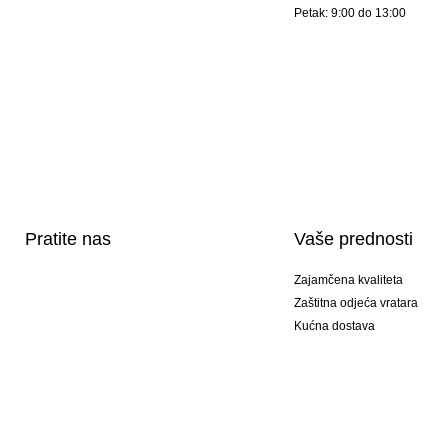
Petak: 9:00 do 13:00
Pratite nas
Vaše prednosti
Zajamčena kvaliteta
Zaštitna odjeća vratara
Kućna dostava
Tisak sportske opreme
Posebni modeli
Ponuda setova