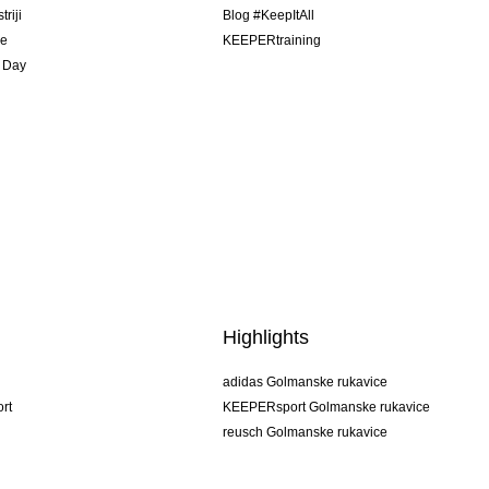
riji
Blog #KeepItAll
je
KEEPERtraining
 Day
Highlights
adidas Golmanske rukavice
rt
KEEPERsport Golmanske rukavice
reusch Golmanske rukavice
uhlsport Golmanske rukavice
rehab Golmanske rukavice