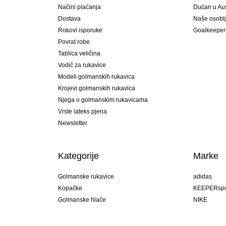
Načini plaćanja
Dućan u Aust
Dostava
Naše osobl
Rokovi isporuke
Goalkeeper
Povrat robe
Tablica veličina
Vodič za rukavice
Modeli golmanskih rukavica
Krojevi golmanskih rukavica
Njega o golmanskim rukavicama
Vrste lateks pjena
Newsletter
Kategorije
Marke
Golmanske rukavice
adidas
Kopačke
KEEPERspo
Golmanske hlače
NIKE
Golmanski dresovi
Puma
Golmanske podhlače
REUSCH