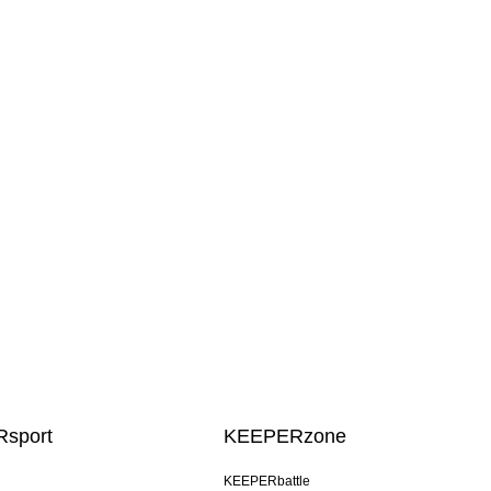
sport
KEEPERzone
u
KEEPERbattle