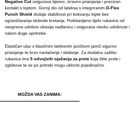
Negative Cut
osigurava tijesno, izravno prianjanje i precizan
kontakt s loptom. Gornji dio od lateksa s integriranim
D-Flex
Punch Shield
dodaje stabilnost pri boksanju lopte bez
ograničavanja slobode kretanja. Podstavljeno tijelo rukavice od
neoprena udobno obavija nadlanicu i osigurava visoku udobnost i
nakon duge upotrebe.
Elastičan ulaz s klasičnim lateksnim jezičkom jamči sigurno
prianjanje te brzo navlačenje i skidanje. Za dodatnu zaštitu
rukavica ima
5 odvojivih ojačanja za prste
koja štite prste i
zglobove te se po potrebi mogu ukloniti pojedinačno.
MOŽDA VAS ZANIMA: