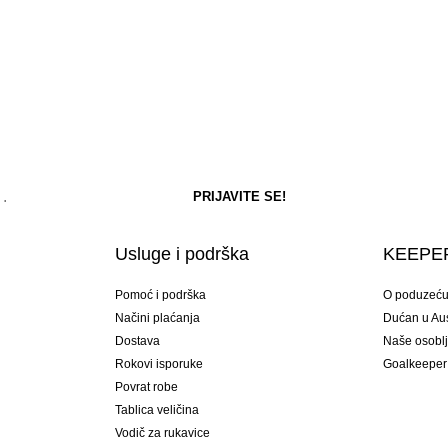
Usluge i podrška
KEEPER
Pomoć i podrška
O poduzeć
Načini plaćanja
Dućan u Aust
Dostava
Naše osobl
Rokovi isporuke
Goalkeeper
Povrat robe
Tablica veličina
Vodič za rukavice