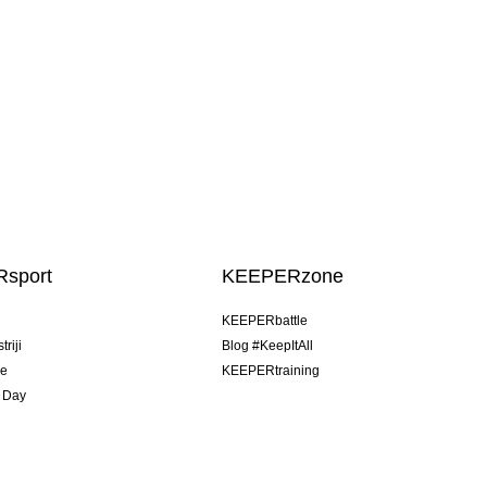
sport
KEEPERzone
u
KEEPERbattle
riji
Blog #KeepItAll
je
KEEPERtraining
 Day