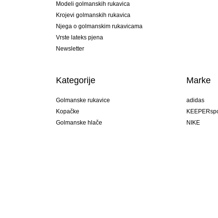
Modeli golmanskih rukavica
Krojevi golmanskih rukavica
Njega o golmanskim rukavicama
Vrste lateks pjena
Newsletter
Kategorije
Marke
Golmanske rukavice
adidas
Kopačke
KEEPERspo
Golmanske hlače
NIKE
Golmanski dresovi
Puma
Golmanske podhlače
REUSCH
Sells Goal
uhlsport
Elite Sport
rehab