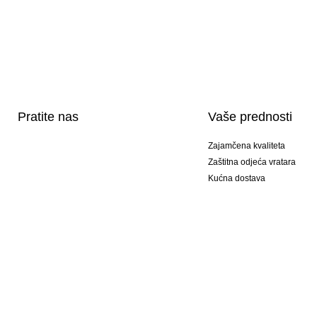
Pratite nas
Vaše prednosti
Zajamčena kvaliteta
Zaštitna odjeća vratara
Kućna dostava
Tisak sportske opreme
Posebni modeli
Ponuda setova