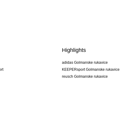
Highlights
adidas Golmanske rukavice
rt
KEEPERsport Golmanske rukavice
reusch Golmanske rukavice
uhlsport Golmanske rukavice
rehab Golmanske rukavice
keeper
NIKE Golmanske rukavice
PUMA Golmanske rukavice
SELLS Golmanske rukavice