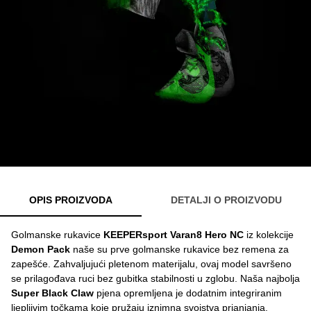
OPIS PROIZVODA
DETALJI O PROIZVODU
Golmanske rukavice
KEEPERsport
Varan8 Hero NC
iz kolekcije
Demon Pack
naše su prve golmanske rukavice bez remena za
zapešće. Zahvaljujući pletenom materijalu, ovaj model savršeno
se prilagođava ruci bez gubitka stabilnosti u zglobu. Naša najbolja
Super Black Claw
pjena opremljena je dodatnim integriranim
ljepljivim točkama koje pružaju iznimna svojstva prianjanja.