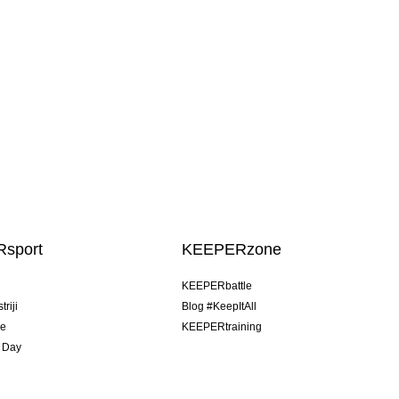
sport
KEEPERzone
u
KEEPERbattle
riji
Blog #KeepItAll
je
KEEPERtraining
 Day