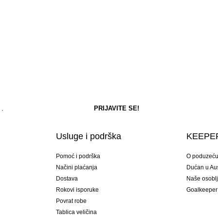
Usluge i podrška
KEEPER
Pomoć i podrška
O poduzeć
Načini plaćanja
Dućan u Aust
Dostava
Naše osobl
Rokovi isporuke
Goalkeeper
Povrat robe
Tablica veličina