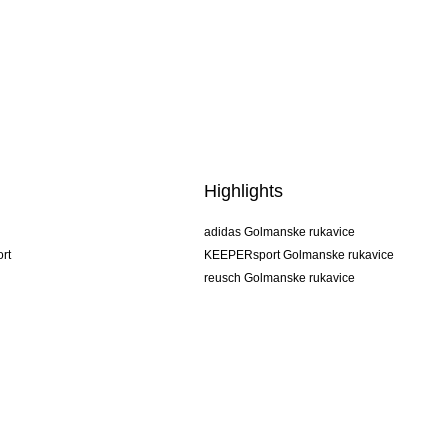
Highlights
adidas Golmanske rukavice
rt
KEEPERsport Golmanske rukavice
reusch Golmanske rukavice
uhlsport Golmanske rukavice
rehab Golmanske rukavice
keeper
NIKE Golmanske rukavice
PUMA Golmanske rukavice
SELLS Golmanske rukavice