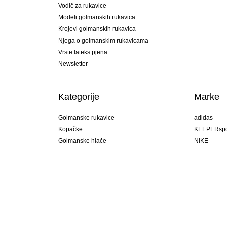
Vodič za rukavice
Modeli golmanskih rukavica
Krojevi golmanskih rukavica
Njega o golmanskim rukavicama
Vrste lateks pjena
Newsletter
Kategorije
Marke
Golmanske rukavice
adidas
Kopačke
KEEPERspo
Golmanske hlače
NIKE
Golmanski dresovi
Puma
Golmanske podhlače
REUSCH
Sells Goal
uhlsport
Elite Sport
rehab