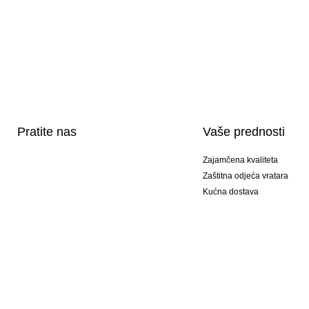
Pratite nas
Vaše prednosti
Zajamčena kvaliteta
Zaštitna odjeća vratara
Kućna dostava
Tisak sportske opreme
Posebni modeli
Ponuda setova