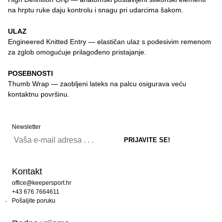
na hrptu ruke daju kontrolu i snagu pri udarcima šakom.
ULAZ
Engineered Knitted Entry — elastičan ulaz s podesivim remenom
za zglob omogućuje prilagođeno pristajanje.
POSEBNOSTI
Thumb Wrap — zaobljeni lateks na palcu osigurava veću
kontaktnu površinu.
Newsletter
Kontakt
office@keepersport.hr
+43 676 7664611
Pošaljite poruku