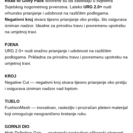
Road to Glory Pack
stvorene su da zablistaju u svjetlima
Svjetskog nogometnog prvenstva. Lateks
URG 2.0+
nudi
vrhunsko prianjanje i udobnost na različitim podlogama.
Negativni kroj
stvara tijesno prianjanje oko prstiju, što osigurava
izniman nadzor. Idealne za prirodnu travu i povremenu upotrebu
na umjetnoj travi.
PJENA
URG 2.0+ nudi snažno prianjanje i udobnost na različitim
podlogama. Prikladna za prirodnu travu i povremenu upotrebu na
umjetnoj travi.
KROJ
Negative Cut — negativni kroj stvara tijesno prianjanje oko prstiju
i osigurava izniman nadzor nad loptom.
TIJELO
FushionMesh — inovativan, rastezljiv i prozračan pleteni materijal
koji omogućuje neograničeno kretanje ruku.
GORNJI DIO
High Definition Grip — anatomski postavljeni silikonski elementi