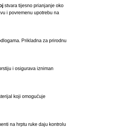
oj
stvara tijesno prianjanje oko
travu i povremenu upotrebu na
odlogama. Prikladna za prirodnu
rstiju i osigurava izniman
terijal koji omogućuje
enti na hrptu ruke daju kontrolu