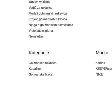
Tablica veličina
Vodič za rukavice
Modeli golmanskih rukavica
Krojevi golmanskih rukavica
Njega o golmanskim rukavicama
Vrste lateks pjena
Newsletter
Kategorije
Marke
Golmanske rukavice
adidas
Kopačke
KEEPERspo
Golmanske hlače
NIKE
Golmanski dresovi
Puma
Golmanske podhlače
REUSCH
Sells Goal
uhlsport
Elite Sport
rehab