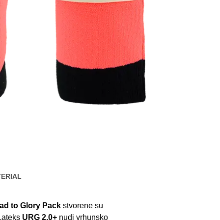
ERIAL
ad to Glory Pack
stvorene su
 Lateks
URG 2.0+
nudi vrhunsko