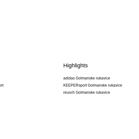
Highlights
adidas Golmanske rukavice
rt
KEEPERsport Golmanske rukavice
reusch Golmanske rukavice
uhlsport Golmanske rukavice
rehab Golmanske rukavice
keeper
NIKE Golmanske rukavice
PUMA Golmanske rukavice
SELLS Golmanske rukavice