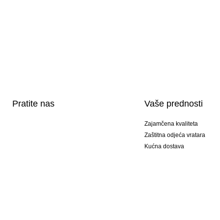
Pratite nas
Vaše prednosti
Zajamčena kvaliteta
Zaštitna odjeća vratara
Kućna dostava
Tisak sportske opreme
Posebni modeli
Ponuda setova