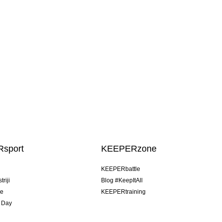
sport
KEEPERzone
u
KEEPERbattle
riji
Blog #KeepItAll
je
KEEPERtraining
 Day