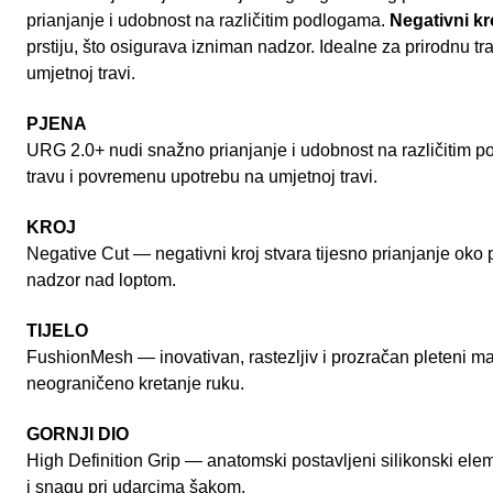
prianjanje i udobnost na različitim podlogama.
Negativni kr
prstiju, što osigurava izniman nadzor. Idealne za prirodnu 
umjetnoj travi.
PJENA
URG 2.0+ nudi snažno prianjanje i udobnost na različitim p
travu i povremenu upotrebu na umjetnoj travi.
KROJ
Negative Cut — negativni kroj stvara tijesno prianjanje oko p
nadzor nad loptom.
TIJELO
FushionMesh — inovativan, rastezljiv i prozračan pleteni ma
neograničeno kretanje ruku.
GORNJI DIO
High Definition Grip — anatomski postavljeni silikonski elem
i snagu pri udarcima šakom.