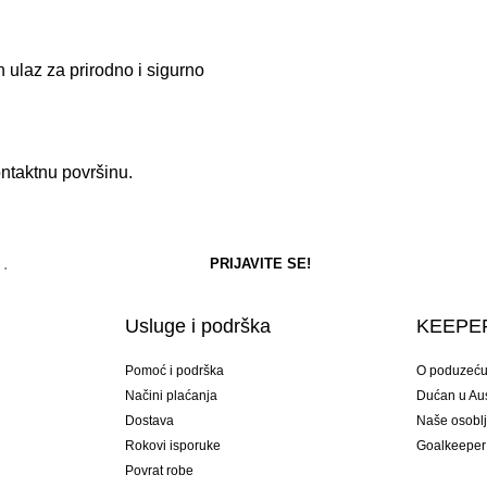
ulaz za prirodno i sigurno
ntaktnu površinu.
Usluge i podrška
KEEPER
Pomoć i podrška
O poduzeć
Načini plaćanja
Dućan u Aust
Dostava
Naše osobl
Rokovi isporuke
Goalkeeper
Povrat robe