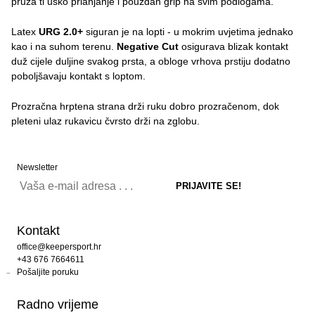
pruža ti usko prianjanje i pouzdan grip na svim podlogama.
Latex
URG 2.0+
siguran je na lopti - u mokrim uvjetima jednako
kao i na suhom terenu.
Negative Cut
osigurava blizak kontakt
duž cijele duljine svakog prsta, a obloge vrhova prstiju dodatno
poboljšavaju kontakt s loptom.
Prozračna hrptena strana drži ruku dobro prozračenom, dok
pleteni ulaz rukavicu čvrsto drži na zglobu.
Newsletter
Kontakt
office@keepersport.hr
+43 676 7664611
Pošaljite poruku
Radno vrijeme