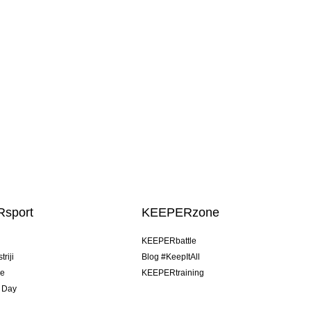
sport
KEEPERzone
u
KEEPERbattle
riji
Blog #KeepItAll
je
KEEPERtraining
 Day