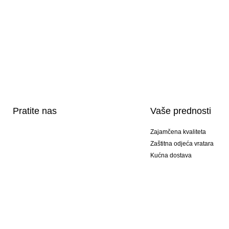
Pratite nas
Vaše prednosti
Zajamčena kvaliteta
Zaštitna odjeća vratara
Kućna dostava
Tisak sportske opreme
Posebni modeli
Ponuda setova