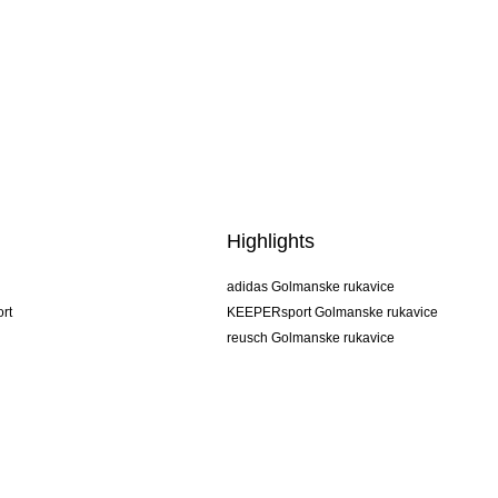
Highlights
adidas Golmanske rukavice
rt
KEEPERsport Golmanske rukavice
reusch Golmanske rukavice
uhlsport Golmanske rukavice
rehab Golmanske rukavice
keeper
NIKE Golmanske rukavice
PUMA Golmanske rukavice
SELLS Golmanske rukavice