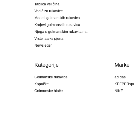
Tablica veličina
Vodič za rukavice
Modeli golmanskih rukavica
Krojevi golmanskih rukavica
Njega o golmanskim rukavicama
Vrste lateks pjena
Newsletter
Kategorije
Marke
Golmanske rukavice
adidas
Kopačke
KEEPERspo
Golmanske hlače
NIKE
Golmanski dresovi
Puma
Golmanske podhlače
REUSCH
Sells Goal
uhlsport
Elite Sport
rehab