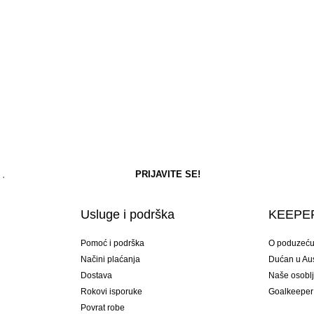
Usluge i podrška
KEEPER
Pomoć i podrška
O poduzeć
Načini plaćanja
Dućan u Aust
Dostava
Naše osobl
Rokovi isporuke
Goalkeeper
Povrat robe