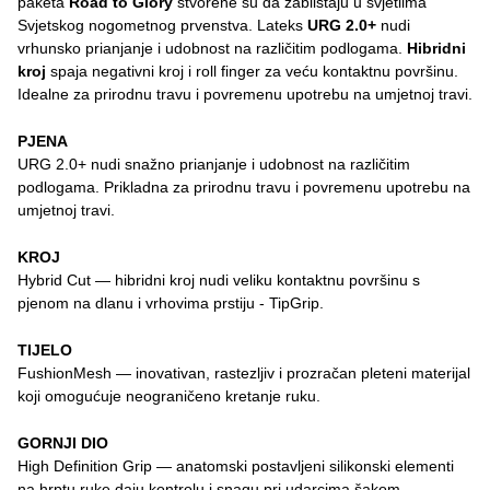
paketa
Road to Glory
stvorene su da zablistaju u svjetlima
Svjetskog nogometnog prvenstva. Lateks
URG 2.0+
nudi
vrhunsko prianjanje i udobnost na različitim podlogama.
Hibridni
kroj
spaja negativni kroj i roll finger za veću kontaktnu površinu.
Idealne za prirodnu travu i povremenu upotrebu na umjetnoj travi.
PJENA
URG 2.0+ nudi snažno prianjanje i udobnost na različitim
podlogama. Prikladna za prirodnu travu i povremenu upotrebu na
umjetnoj travi.
KROJ
Hybrid Cut — hibridni kroj nudi veliku kontaktnu površinu s
pjenom na dlanu i vrhovima prstiju - TipGrip.
TIJELO
FushionMesh — inovativan, rastezljiv i prozračan pleteni materijal
koji omogućuje neograničeno kretanje ruku.
GORNJI DIO
High Definition Grip — anatomski postavljeni silikonski elementi
na hrptu ruke daju kontrolu i snagu pri udarcima šakom.