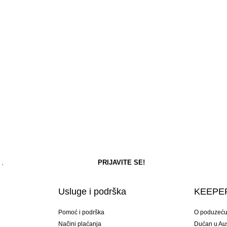
Usluge i podrška
KEEPER
Pomoć i podrška
O poduzeć
Načini plaćanja
Dućan u Aust