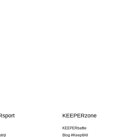
sport
KEEPERzone
u
KEEPERbattle
riji
Blog #KeepItAll