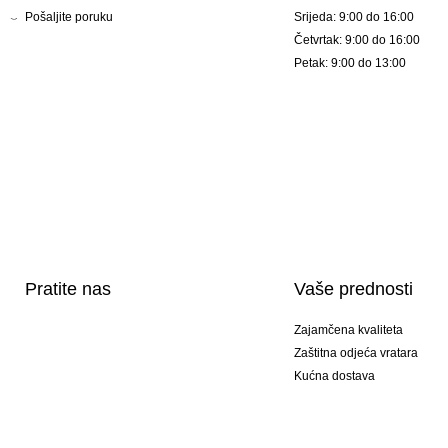
Pošaljite poruku
Srijeda: 9:00 do 16:00
Četvrtak: 9:00 do 16:00
Petak: 9:00 do 13:00
Pratite nas
Vaše prednosti
Zajamčena kvaliteta
Zaštitna odjeća vratara
Kućna dostava
Tisak sportske opreme
Posebni modeli
Ponuda setova