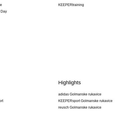
je
KEEPERtraining
 Day
Highlights
adidas Golmanske rukavice
rt
KEEPERsport Golmanske rukavice
reusch Golmanske rukavice
uhlsport Golmanske rukavice
rehab Golmanske rukavice
keeper
NIKE Golmanske rukavice