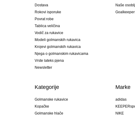
Dostava
Naše osobl
Rokovi isporuke
Goalkeeper
Povrat robe
Tablica veličina
Vodič za rukavice
Modeli golmanskih rukavica
Krojevi golmanskih rukavica
Njega o golmanskim rukavicama
Vrste lateks pjena
Newsletter
Kategorije
Marke
Golmanske rukavice
adidas
Kopačke
KEEPERspo
Golmanske hlače
NIKE
Golmanski dresovi
Puma
Golmanske podhlače
REUSCH
Sells Goal