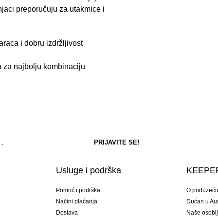
jaci preporučuju za utakmice i
raca i dobru izdržljivost
a za najbolju kombinaciju
Usluge i podrška
KEEPER
Pomoć i podrška
O poduzeć
Načini plaćanja
Dućan u Aust
Dostava
Naše osobl