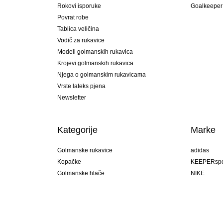
Rokovi isporuke
Goalkeeper
Povrat robe
Tablica veličina
Vodič za rukavice
Modeli golmanskih rukavica
Krojevi golmanskih rukavica
Njega o golmanskim rukavicama
Vrste lateks pjena
Newsletter
Kategorije
Marke
Golmanske rukavice
adidas
Kopačke
KEEPERspo
Golmanske hlače
NIKE
Golmanski dresovi
Puma
Golmanske podhlače
REUSCH
Sells Goal
uhlsport