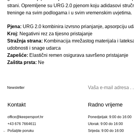
strani. Opremljene su URG 2.0 pjenom koju adidasovi stručn
treninge na svim podlogama i u svim vremenskim uvjetima.
Pjena:
URG 2.0 kombinira izvrsno prianjanje, apsorpciju uda
Kroj:
Negativni rez za tijesno pristajanje
Stražnja strana:
Kombinacija mrežastog materijala i lateks
udobnosti i snage udarca
Zapešće:
Elastični remen osigurava savršeno pristajanje
Zaštita prsta:
Ne
Newsletter
Kontakt
Radno vrijeme
office@keepersport.hr
Ponedjeljak: 9:00 do 16:00
+43 676 7664611
Utorak: 9:00 do 16:00
Pošaljite poruku
Srijeda: 9:00 do 16:00