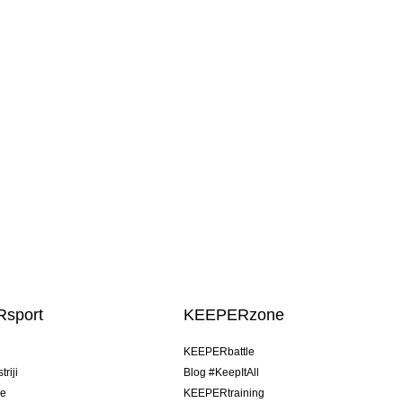
sport
KEEPERzone
u
KEEPERbattle
riji
Blog #KeepItAll
je
KEEPERtraining