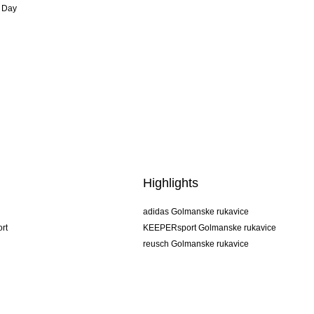
 Day
Highlights
adidas Golmanske rukavice
rt
KEEPERsport Golmanske rukavice
reusch Golmanske rukavice
uhlsport Golmanske rukavice
rehab Golmanske rukavice
keeper
NIKE Golmanske rukavice
PUMA Golmanske rukavice