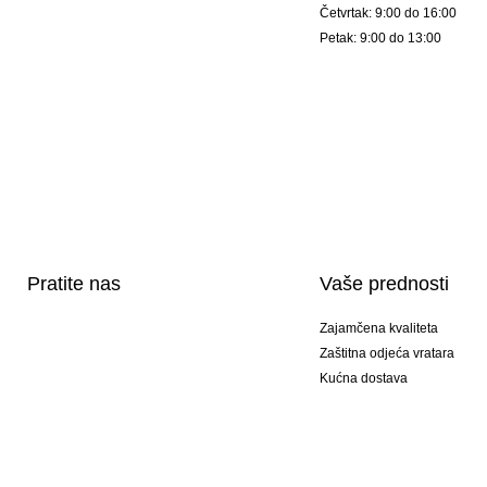
Četvrtak: 9:00 do 16:00
Petak: 9:00 do 13:00
Pratite nas
Vaše prednosti
Zajamčena kvaliteta
Zaštitna odjeća vratara
Kućna dostava
Tisak sportske opreme
Posebni modeli
Ponuda setova