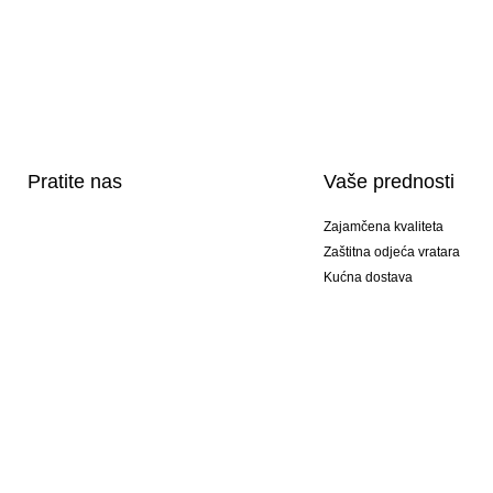
Pratite nas
Vaše prednosti
Zajamčena kvaliteta
Zaštitna odjeća vratara
Kućna dostava
Tisak sportske opreme
Posebni modeli
Ponuda setova