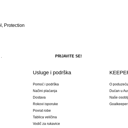
, Protection
Usluge i podrška
KEEPER
Pomoć i podrška
O poduzeć
Načini plaćanja
Dućan u Aust
Dostava
Naše osobl
Rokovi isporuke
Goalkeeper
Povrat robe
Tablica veličina
Vodič za rukavice