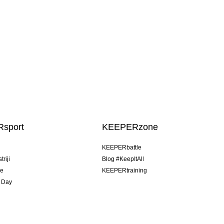
sport
KEEPERzone
u
KEEPERbattle
riji
Blog #KeepItAll
je
KEEPERtraining
 Day