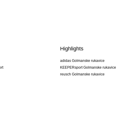
Highlights
adidas Golmanske rukavice
rt
KEEPERsport Golmanske rukavice
reusch Golmanske rukavice
uhlsport Golmanske rukavice
rehab Golmanske rukavice
keeper
NIKE Golmanske rukavice
PUMA Golmanske rukavice
SELLS Golmanske rukavice