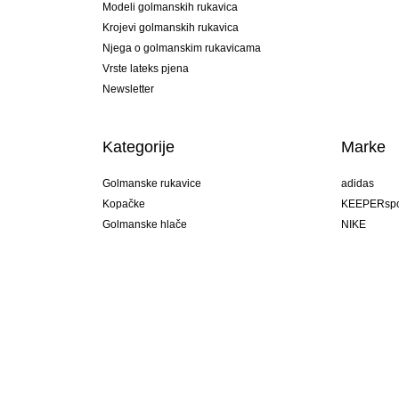
Modeli golmanskih rukavica
Krojevi golmanskih rukavica
Njega o golmanskim rukavicama
Vrste lateks pjena
Newsletter
Kategorije
Marke
Golmanske rukavice
adidas
Kopačke
KEEPERspo
Golmanske hlače
NIKE
Golmanski dresovi
Puma
Golmanske podhlače
REUSCH
Sells Goal
uhlsport
Elite Sport
rehab