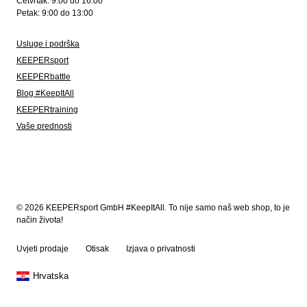
Četvrtak: 9:00 do 16:00
Petak: 9:00 do 13:00
Usluge i podrška
KEEPERsport
KEEPERbattle
Blog #KeepItAll
KEEPERtraining
Vaše prednosti
© 2026 KEEPERsport GmbH #KeepItAll. To nije samo naš web shop, to je
način života!
Uvjeti prodaje
Otisak
Izjava o privatnosti
Hrvatska