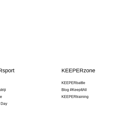
sport
KEEPERzone
u
KEEPERbattle
riji
Blog #KeepItAll
je
KEEPERtraining
 Day