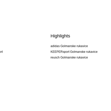
Highlights
adidas Golmanske rukavice
rt
KEEPERsport Golmanske rukavice
reusch Golmanske rukavice
uhlsport Golmanske rukavice
rehab Golmanske rukavice
keeper
NIKE Golmanske rukavice
PUMA Golmanske rukavice
SELLS Golmanske rukavice
Uvjeti prodaje
Otisak