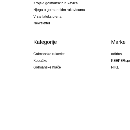
Krojevi golmanskih rukavica
Njega o golmanskim rukavicama
Vrste lateks pjena
Newsletter
Kategorije
Marke
Golmanske rukavice
adidas
Kopačke
KEEPERspo
Golmanske hlače
NIKE
Golmanski dresovi
Puma
Golmanske podhlače
REUSCH
Sells Goal
uhlsport
Elite Sport
rehab
Hrvatska
ota!