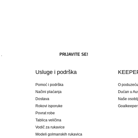
Usluge i podrška
KEEPER
Pomoć i podrška
O poduzeć
Načini plaćanja
Dućan u Aust
Dostava
Naše osobl
Rokovi isporuke
Goalkeeper
Povrat robe
Tablica veličina
Vodič za rukavice
Modeli golmanskih rukavica