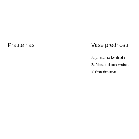
Pratite nas
Vaše prednosti
Zajamčena kvaliteta
Zaštitna odjeća vratara
Kućna dostava
Tisak sportske opreme
Posebni modeli
Ponuda setova
© 2026 KEEPERsport GmbH #KeepItAll. To nije samo naš web shop, to je način živ