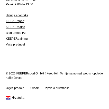
Četvrtak: 9:00 do 16:00
Petak: 9:00 do 13:00
Usluge i podrška
KEEPERsport
KEEPERbattle
Blog #KeepItAll
KEEPERtraining
Vaše prednosti
© 2026 KEEPERsport GmbH #KeepItAll. To nije samo naš web shop, to je
način života!
Uvjeti prodaje
Otisak
Izjava o privatnosti
Hrvatska