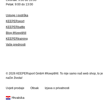
Četvrtak: 9:00 do 16:00
Petak: 9:00 do 13:00
Usluge i podrška
KEEPERsport
KEEPERbattle
Blog #KeepItAll
KEEPERtraining
Vaše prednosti
© 2026 KEEPERsport GmbH #KeepItAll. To nije samo naš web shop, to je
način života!
Uvjeti prodaje
Otisak
Izjava o privatnosti
Hrvatska