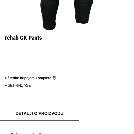
rehab GK Pants
Uštedite kupnjom kompleta 🤑
»
SET-RH17/SET
DETALJI O PROIZVODU