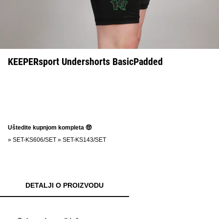
KEEPERsport Undershorts BasicPadded
Uštedite kupnjom kompleta 🤑
»
SET-KS606/SET
»
SET-KS143/SET
DETALJI O PROIZVODU