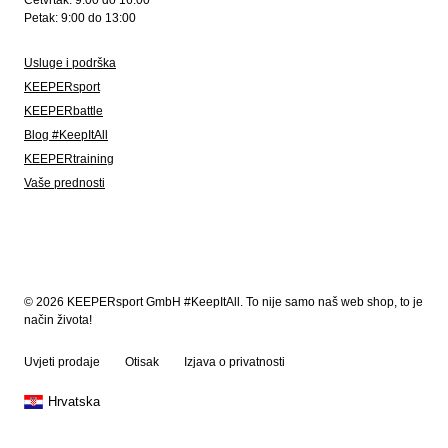
Četvrtak: 9:00 do 16:00
Petak: 9:00 do 13:00
Usluge i podrška
KEEPERsport
KEEPERbattle
Blog #KeepItAll
KEEPERtraining
Vaše prednosti
© 2026 KEEPERsport GmbH #KeepItAll. To nije samo naš web shop, to je
način života!
Uvjeti prodaje
Otisak
Izjava o privatnosti
Hrvatska