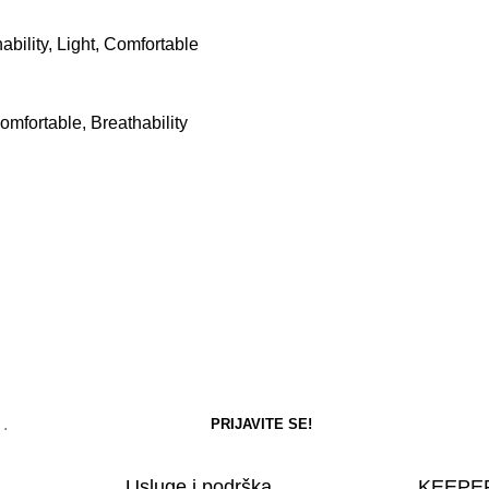
ility, Light, Comfortable
mfortable, Breathability
Usluge i podrška
KEEPER