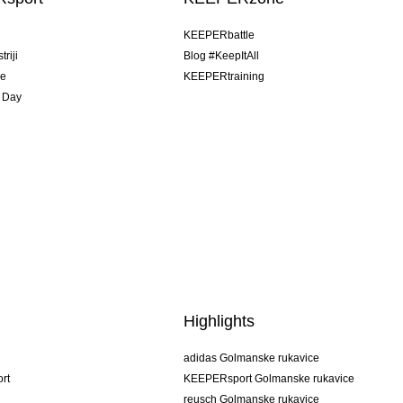
u
KEEPERbattle
riji
Blog #KeepItAll
je
KEEPERtraining
 Day
Highlights
adidas Golmanske rukavice
rt
KEEPERsport Golmanske rukavice
reusch Golmanske rukavice