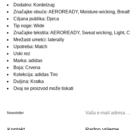
Dodatno: Kordelzug
Značajke obuće: AEROREADY, Moisture-wicking, Breathab
Ciljana publika: Djeca
Tip noge: Wide
Značajke tekstila: AEROREADY, Sweat wicking, Light, Co
Mrežasti umetci: laterally
Upotreba: Match
Uski rez
Marka: adidas
Boja: Crvena
Kolekcija: adidas Tiro
Duljina: Kratka
Ovaj se proizvod može tiskati
Newsletter
Kontakt
Radno vrijeme