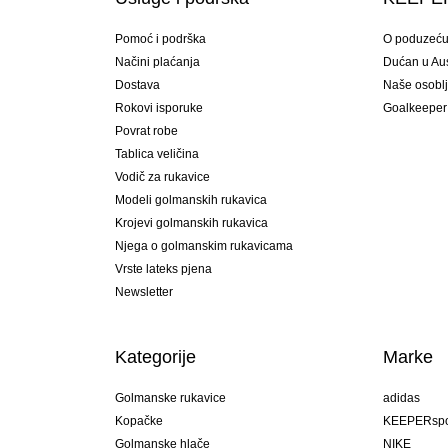
Pomoć i podrška
O poduzeć
Načini plaćanja
Dućan u Aust
Dostava
Naše osobl
Rokovi isporuke
Goalkeeper
Povrat robe
Tablica veličina
Vodič za rukavice
Modeli golmanskih rukavica
Krojevi golmanskih rukavica
Njega o golmanskim rukavicama
Vrste lateks pjena
Newsletter
Kategorije
Marke
Golmanske rukavice
adidas
Kopačke
KEEPERspo
Golmanske hlače
NIKE