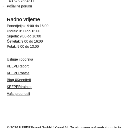
+43 676 7664611
Pošaljite poruku
Radno vrijeme
Ponedjeljak: 9:00 do 16:00
Utorak: 9:00 do 16:00
Srijeda: 9:00 do 16:00
Četvrtak: 9:00 do 16:00
Petak: 9:00 do 13:00
Usluge i podrška
KEEPERsport
KEEPERbattle
Blog #KeepItAll
KEEPERtraining
Vaše prednosti
© 2026 KEEPERsport GmbH #KeepItAll. To nije samo naš web shop, to je