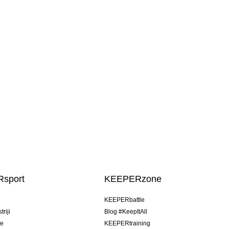
sport
KEEPERzone
u
KEEPERbattle
riji
Blog #KeepItAll
je
KEEPERtraining