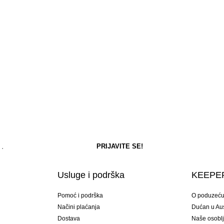
Usluge i podrška
KEEPER
Pomoć i podrška
O poduzeć
Načini plaćanja
Dućan u Aust
Dostava
Naše osobl