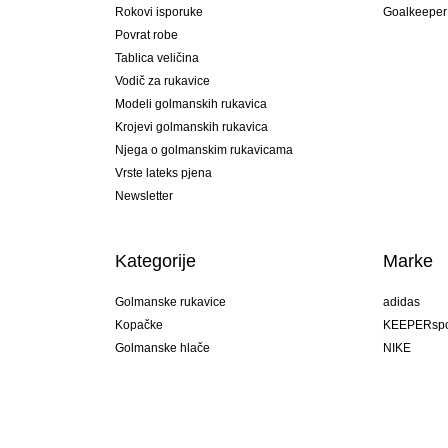
Rokovi isporuke
Goalkeeper
Povrat robe
Tablica veličina
Vodič za rukavice
Modeli golmanskih rukavica
Krojevi golmanskih rukavica
Njega o golmanskim rukavicama
Vrste lateks pjena
Newsletter
Kategorije
Marke
Golmanske rukavice
adidas
Kopačke
KEEPERspo
Golmanske hlače
NIKE
Golmanski dresovi
Puma
Golmanske podhlače
REUSCH
Sells Goal
uhlsport