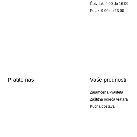
Četvrtak: 9:00 do 16:00
Petak: 9:00 do 13:00
Pratite nas
Vaše prednosti
Zajamčena kvaliteta
Zaštitna odjeća vratara
Kućna dostava
Tisak sportske opreme
Posebni modeli
Ponuda setova