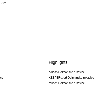
 Day
Highlights
adidas Golmanske rukavice
rt
KEEPERsport Golmanske rukavice
reusch Golmanske rukavice
uhlsport Golmanske rukavice
rehab Golmanske rukavice
keeper
NIKE Golmanske rukavice
PUMA Golmanske rukavice