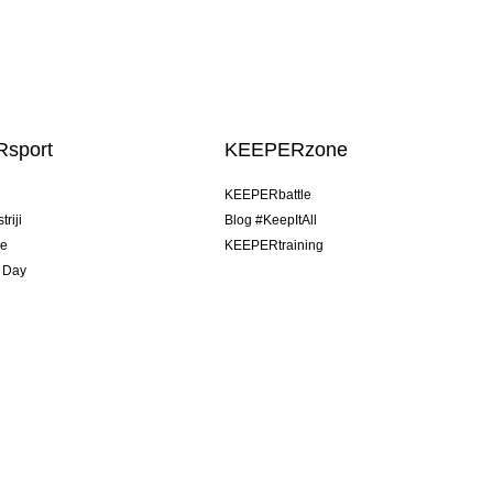
sport
KEEPERzone
u
KEEPERbattle
riji
Blog #KeepItAll
je
KEEPERtraining
 Day