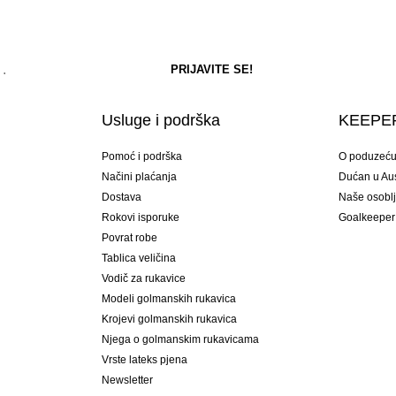
Usluge i podrška
KEEPER
Pomoć i podrška
O poduzeć
Načini plaćanja
Dućan u Aust
Dostava
Naše osobl
Rokovi isporuke
Goalkeeper
Povrat robe
Tablica veličina
Vodič za rukavice
Modeli golmanskih rukavica
Krojevi golmanskih rukavica
Njega o golmanskim rukavicama
Vrste lateks pjena
Newsletter