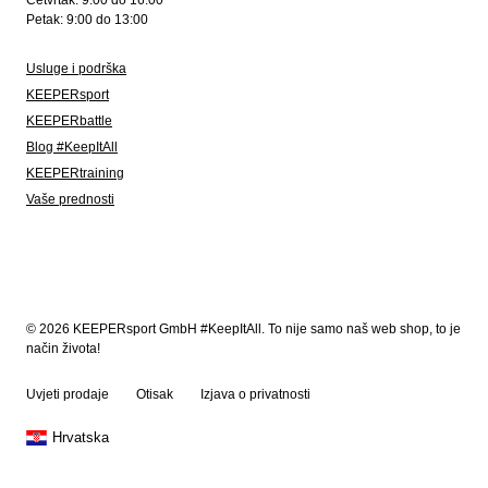
Četvrtak: 9:00 do 16:00
Petak: 9:00 do 13:00
Usluge i podrška
KEEPERsport
KEEPERbattle
Blog #KeepItAll
KEEPERtraining
Vaše prednosti
© 2026 KEEPERsport GmbH #KeepItAll. To nije samo naš web shop, to je
način života!
Uvjeti prodaje
Otisak
Izjava o privatnosti
Hrvatska