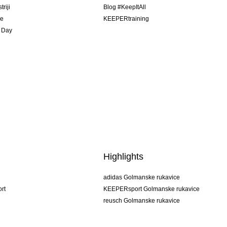
riji
Blog #KeepItAll
je
KEEPERtraining
 Day
Highlights
adidas Golmanske rukavice
rt
KEEPERsport Golmanske rukavice
reusch Golmanske rukavice
uhlsport Golmanske rukavice
rehab Golmanske rukavice