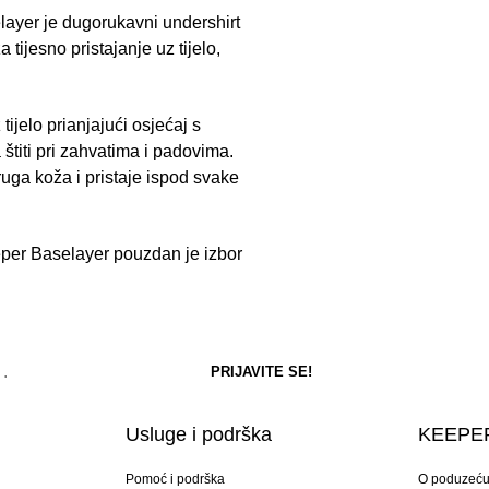
layer je dugorukavni undershirt
 tijesno pristajanje uz tijelo,
ijelo prianjajući osjećaj s
 štiti pri zahvatima i padovima.
ruga koža i pristaje ispod svake
eeper Baselayer pouzdan je izbor
Usluge i podrška
KEEPER
Pomoć i podrška
O poduzeć