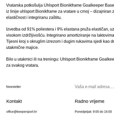
Vratarska potkošulja Uhlsport Bionikframe Goalkeeper Base
iz linije uhlsport Bionikframe za vratare u crnoj – dizajniran za
elastičnost i integriranu zaštitu.
Izvedba od 91% poliestera i 9% elastana pruža elastičan, uz t
visokom izdržljivošću. Integrirano amortiziranje na laktovima
Tijesni kroj s okruglim izrezom i dugim rukavima sjedi kao d
utakmične majice.
Bilo u utakmici ili na treningu: Uhlsport Bionikframe Goalk
za svakog vratara.
Newsletter
Kontakt
Radno vrijeme
office@keepersport.hr
Ponedjeljak: 9:00 do 16:00