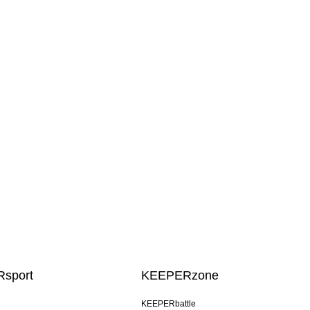
sport
KEEPERzone
u
KEEPERbattle