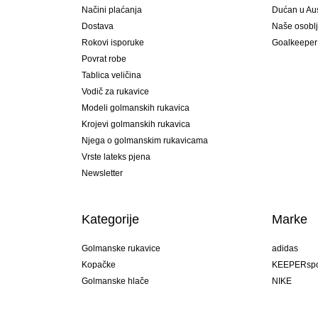
Načini plaćanja
Dućan u Aust
Dostava
Naše osobl
Rokovi isporuke
Goalkeeper
Povrat robe
Tablica veličina
Vodič za rukavice
Modeli golmanskih rukavica
Krojevi golmanskih rukavica
Njega o golmanskim rukavicama
Vrste lateks pjena
Newsletter
Kategorije
Marke
Golmanske rukavice
adidas
Kopačke
KEEPERspo
Golmanske hlače
NIKE
Golmanski dresovi
Puma
Golmanske podhlače
REUSCH