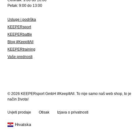
Četvrtak: 9:00 do 16:00
Petak: 9:00 do 13:00
Usluge i podrška
KEEPERsport
KEEPERbattle
Blog #KeepItAll
KEEPERtraining
Vaše prednosti
© 2026 KEEPERsport GmbH #KeepItAll. To nije samo naš web shop, to je
način života!
Uvjeti prodaje
Otisak
Izjava o privatnosti
Hrvatska