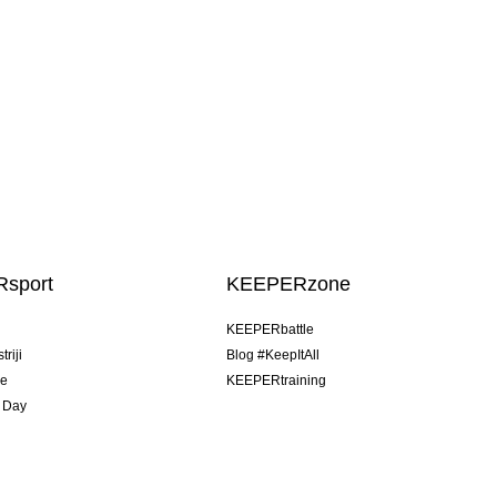
sport
KEEPERzone
u
KEEPERbattle
riji
Blog #KeepItAll
je
KEEPERtraining
 Day