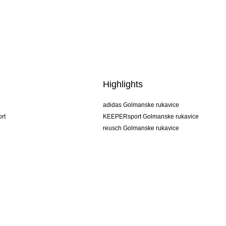
Highlights
adidas Golmanske rukavice
rt
KEEPERsport Golmanske rukavice
reusch Golmanske rukavice
uhlsport Golmanske rukavice
rehab Golmanske rukavice
keeper
NIKE Golmanske rukavice
PUMA Golmanske rukavice
SELLS Golmanske rukavice