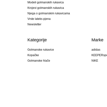
Modeli golmanskih rukavica
Krojevi golmanskih rukavica
Njega o golmanskim rukavicama
Vrste lateks pjena
Newsletter
Kategorije
Marke
Golmanske rukavice
adidas
Kopačke
KEEPERspo
Golmanske hlače
NIKE
Golmanski dresovi
Puma
Golmanske podhlače
REUSCH
Sells Goal
uhlsport
Elite Sport
rehab