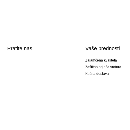
Pratite nas
Vaše prednosti
Zajamčena kvaliteta
Zaštitna odjeća vratara
Kućna dostava
Tisak sportske opreme
Posebni modeli
Ponuda setova