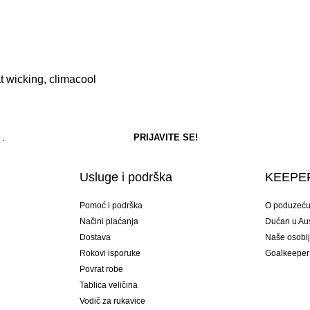
at wicking, climacool
Usluge i podrška
KEEPER
Pomoć i podrška
O poduzeć
Načini plaćanja
Dućan u Aust
Dostava
Naše osobl
Rokovi isporuke
Goalkeeper
Povrat robe
Tablica veličina
Vodič za rukavice