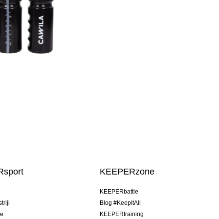
sport
KEEPERzone
u
KEEPERbattle
riji
Blog #KeepItAll
je
KEEPERtraining