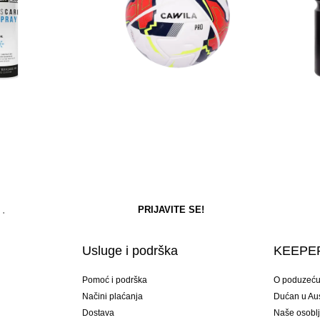
Usluge i podrška
KEEPER
Pomoć i podrška
O poduzeć
Načini plaćanja
Dućan u Aust
Dostava
Naše osobl