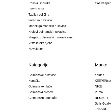
Rokovi isporuke
Goalkeeper
Povrat robe
Tablica veličina
Vodič za rukavice
Modeli golmanskih rukavica
Krojevi golmanskih rukavica
Njega o golmanskim rukavicama
Vrste lateks pjena
Newsletter
Kategorije
Marke
Golmanske rukavice
adidas
Kopačke
KEEPERspo
Golmanske hlače
NIKE
Golmanski dresovi
Puma
Golmanske podhlače
REUSCH
Sells Goal
uhlsport