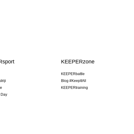
sport
KEEPERzone
u
KEEPERbattle
riji
Blog #KeepItAll
je
KEEPERtraining
 Day