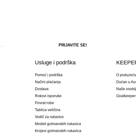
Usluge i podrška
KEEPER
Pomoć i podrška
O poduzeć
Načini plaćanja
Dućan u Aust
Dostava
Naše osobl
Rokovi isporuke
Goalkeeper
Povrat robe
Tablica veličina
Vodič za rukavice
Modeli golmanskih rukavica
Krojevi golmanskih rukavica