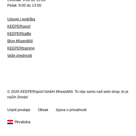
Četvrtak: 9:00 do 16:00
Petak: 9:00 do 13:00
Usluge i podrška
KEEPERsport
KEEPERbattle
Blog #KeepItAll
KEEPERtraining
Vaše prednosti
© 2026 KEEPERsport GmbH #KeepItAll. To nije samo naš web shop, to je
način života!
Uvjeti prodaje
Otisak
Izjava o privatnosti
Hrvatska