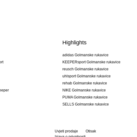
Highlights
adidas Golmanske rukavice
rt
KEEPERsport Golmanske rukavice
reusch Golmanske rukavice
uhlsport Golmanske rukavice
rehab Golmanske rukavice
keeper
NIKE Golmanske rukavice
PUMA Golmanske rukavice
SELLS Golmanske rukavice
Uvjeti prodaje
Otisak
Izjava o privatnosti