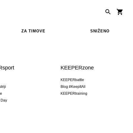
ZA TIMOVE
SNIŽENO
sport
KEEPERzone
u
KEEPERbattle
riji
Blog #KeepItAll
je
KEEPERtraining
 Day