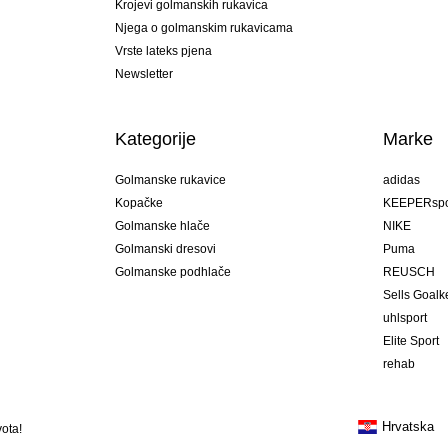
Krojevi golmanskih rukavica
Njega o golmanskim rukavicama
Vrste lateks pjena
Newsletter
Kategorije
Marke
Golmanske rukavice
adidas
Kopačke
KEEPERspo
Golmanske hlače
NIKE
Golmanski dresovi
Puma
Golmanske podhlače
REUSCH
Sells Goal
uhlsport
Elite Sport
rehab
Hrvatska
ota!