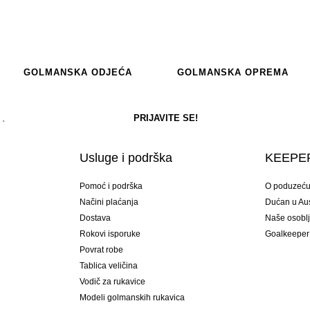
GOLMANSKA ODJEĆA
GOLMANSKA OPREMA
Usluge i podrška
KEEPER
Pomoć i podrška
O poduzeć
Načini plaćanja
Dućan u Aust
Dostava
Naše osobl
Rokovi isporuke
Goalkeeper
Povrat robe
Tablica veličina
Vodič za rukavice
Modeli golmanskih rukavica