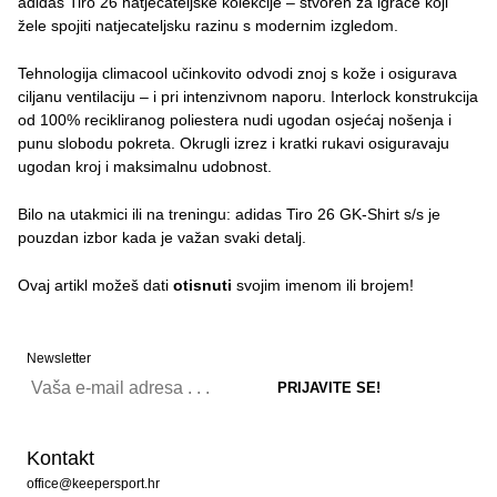
adidas Tiro 26 natjecateljske kolekcije – stvoren za igrače koji
žele spojiti natjecateljsku razinu s modernim izgledom.
Tehnologija climacool učinkovito odvodi znoj s kože i osigurava
ciljanu ventilaciju – i pri intenzivnom naporu. Interlock konstrukcija
od 100% recikliranog poliestera nudi ugodan osjećaj nošenja i
punu slobodu pokreta. Okrugli izrez i kratki rukavi osiguravaju
ugodan kroj i maksimalnu udobnost.
Bilo na utakmici ili na treningu: adidas Tiro 26 GK-Shirt s/s je
pouzdan izbor kada je važan svaki detalj.
Ovaj artikl možeš dati
otisnuti
svojim imenom ili brojem!
Newsletter
Kontakt
office@keepersport.hr