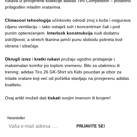
rukava iz provjerene kolekcije adidas Tiro Competition – posebno
prilagođen mladim vratarima.
Climacool tehnologija
učinkovito odvodi znoj s kože i osigurava
ciljanu ventilaciju – tako ostaješ suh i koncentriran čak i pod
punim opterećenjem.
Interlock konstrukcija
nudi dodatnu
izdržljivost, a stretch tkanina jamči punu slobodu pokreta kod
obrana i izbačaja.
Okrugli izrez
i
kratki rukavi
pružaju ugodno pristajanje i
maksimalan komfor po toplom vremenu. Bilo za utakmicu ili
trening: adidas Tiro 26 GK-Shirt s/s Kids pouzdan je izbor za
mlade vratare koji već od početka stavljaju na provjerenu adidas
kvalitetu.
Ovaj artikl možeš dati
tiskati
svojim imenom ili brojem!
Newsletter