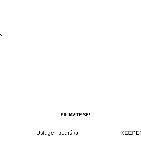
e
Usluge i podrška
KEEPER