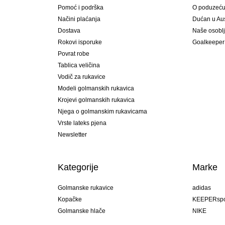
Pomoć i podrška
O poduzeć
Načini plaćanja
Dućan u Aust
Dostava
Naše osobl
Rokovi isporuke
Goalkeeper
Povrat robe
Tablica veličina
Vodič za rukavice
Modeli golmanskih rukavica
Krojevi golmanskih rukavica
Njega o golmanskim rukavicama
Vrste lateks pjena
Newsletter
Kategorije
Marke
Golmanske rukavice
adidas
Kopačke
KEEPERspo
Golmanske hlače
NIKE
Golmanski dresovi
Puma