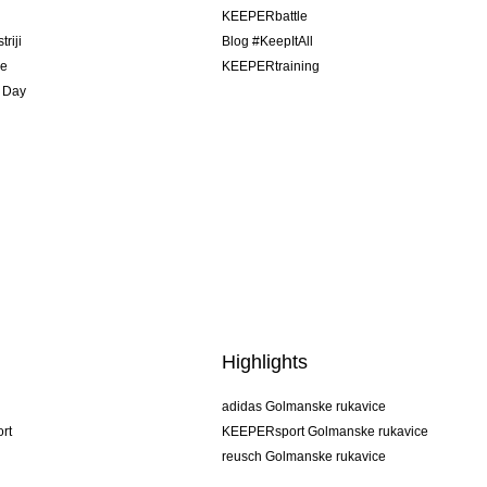
u
KEEPERbattle
riji
Blog #KeepItAll
je
KEEPERtraining
 Day
Highlights
adidas Golmanske rukavice
rt
KEEPERsport Golmanske rukavice
reusch Golmanske rukavice
uhlsport Golmanske rukavice